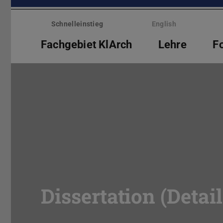
Menü
überspringen
Schnelleinstieg
English
Fachgebiet KlArch
Lehre
F
Dissertation (Detail