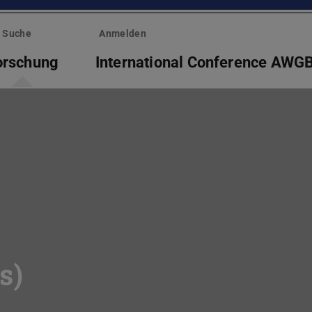
Suche
Anmelden
orschung
International Conference AWG
s)