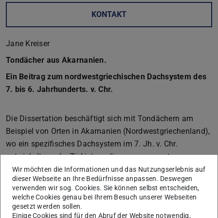
KONTAKT
Jane Kreiser
Tondächer aus Akarnanien.
Ein Beitrag zum nordwestgriechischen Dachsystem des
7. bis 6. Jahrhunderts. v. Chr.
Die Dissertation beschäftigt sich mit Tondächern am
Beispiel von Orten in Akarnanien (Nordwestgriechenland),
wo ein spezifisches Dachsystem im 7. Jh. v. Chr.
entwickelt wurde. Ziel ist es, dieses sogenannte
nordwestgriechische Dachsystem einer Neubetrachtung
Wir möchten die Informationen und das Nutzungserlebnis auf
dieser Webseite an Ihre Bedürfnisse anpassen. Deswegen
zu unterziehen. Ermöglicht haben das archäologische
verwenden wir sog. Cookies. Sie können selbst entscheiden,
Feldforschungen in der nordwestgriechischen Region
welche Cookies genau bei Ihrem Besuch unserer Webseiten
Akarnanien, durch die sich die Datengrundlage erheblich
gesetzt werden sollen.
Einige Cookies sind für den Abruf der Website notwendig,