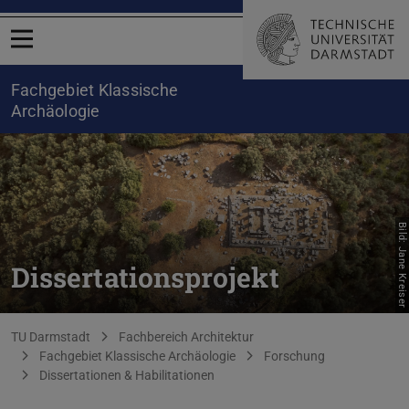
Menü öffnen
Fachgebiet Klassische
Archäologie
Bild: Jane Kreiser
Dissertationsprojekt
Sie befinden sich hier:
TU Darmstadt
Fachbereich Architektur
Fachgebiet Klassische Archäologie
Forschung
Dissertationen & Habilitationen