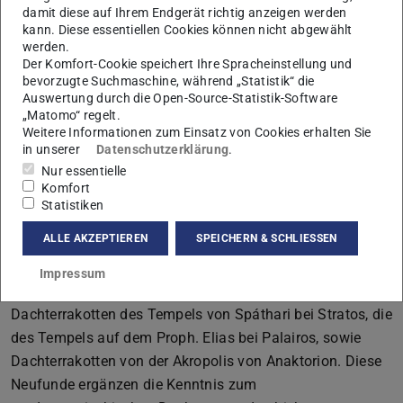
erweitert hat. Dadurch kann nun das akarnanische
damit diese auf Ihrem Endgerät richtig anzeigen werden
Material in die bisherige Diskussion um die Genese des
kann. Diese essentiellen Cookies können nicht abgewählt
werden.
nordwestgriechischen Dachsystems einbezogen werden.
Der Komfort-Cookie speichert Ihre Spracheinstellung und
Die dafür zugrundeliegenden Daten basieren auf
bevorzugte Suchmaschine, während „Statistik“ die
Auswertung durch die Open-Source-Statistik-Software
ausgewählten Neufunden aus Akarnanien. Die
„Matomo“ regelt.
nordwestgriechische Region Akarnanien galt bisher
Weitere Informationen zum Einsatz von Cookies erhalten Sie
aufgrund mangelnder Funde als unterrepräsentiert und
in unserer
Datenschutzerklärung
.
Nur essentielle
konnte bisher nicht in vergleichbare Studien einbezogen
Komfort
werden. Im Rahmen großangelegter Surveyprojekte in der
Statistiken
Stratiké (1992 -1996) und auf der Phlagia-Halbinsel
ALLE AKZEPTIEREN
SPEICHERN & SCHLIESSEN
(2000-2007) wurden bedeutende Neufunde gemacht, die
in der vorliegenden Arbeit zum Teil erstmals vorgestellt
Impressum
werden. Im Fokus stehen die neu entdeckten
Dachterrakotten des Tempels von Spáthari bei Stratos, die
des Tempels auf dem Proph. Elias bei Palairos, sowie
Dachterrakotten von der Akropolis von Anaktorion. Diese
Neufunde ergänzen die Kenntnis zum