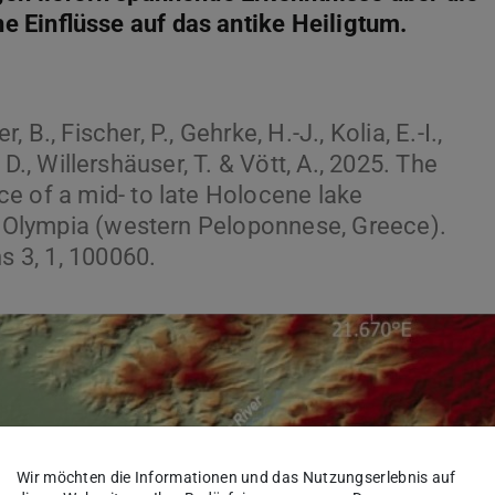
 Einflüsse auf das antike Heiligtum.
, B., Fischer, P., Gehrke, H.-J., Kolia, E.-I.,
n, D., Willershäuser, T. & Vött, A., 2025. The
e of a mid- to late Holocene lake
nt Olympia (western Peloponnese, Greece).
 3, 1, 100060.
Wir möchten die Informationen und das Nutzungserlebnis auf