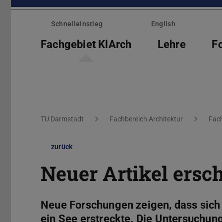
Menü
überspringen
Schnelleinstieg
English
Fachgebiet KlArch
Lehre
F
Sie befinden sich hier:
TU Darmstadt
Fachbereich Architektur
Fach
zurück
Neuer Artikel ersc
Neue Forschungen zeigen, dass sich 
ein See erstreckte. Die Untersuchun