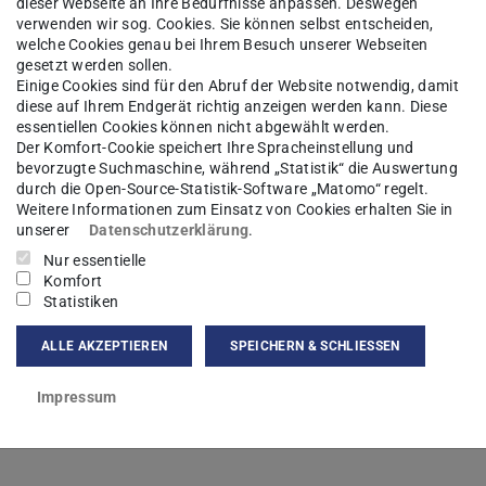
dieser Webseite an Ihre Bedürfnisse anpassen. Deswegen
verwenden wir sog. Cookies. Sie können selbst entscheiden,
welche Cookies genau bei Ihrem Besuch unserer Webseiten
gesetzt werden sollen.
Einige Cookies sind für den Abruf der Website notwendig, damit
diese auf Ihrem Endgerät richtig anzeigen werden kann. Diese
essentiellen Cookies können nicht abgewählt werden.
Der Komfort-Cookie speichert Ihre Spracheinstellung und
bevorzugte Suchmaschine, während „Statistik“ die Auswertung
durch die Open-Source-Statistik-Software „Matomo“ regelt.
Weitere Informationen zum Einsatz von Cookies erhalten Sie in
unserer
Datenschutzerklärung
.
Nur essentielle
Komfort
Statistiken
ALLE AKZEPTIEREN
SPEICHERN & SCHLIESSEN
th major fault zones (EFZ = Epitalio fault zone, AFZ = Alpheios
et al. (2007) and Vött et al., 2015, Vött et al., 2019. The are
Impressum
ent areas were subject to crust uplift in the range of 13–30 m