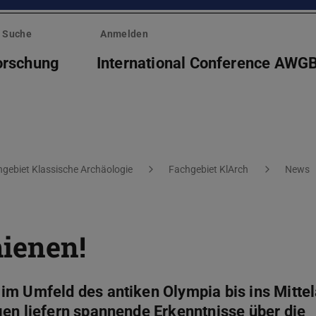
Suche
Anmelden
orschung
International Conference AWG
gebiet Klassische Archäologie
Fachgebiet KlArch
News
hienen!
im Umfeld des antiken Olympia bis ins Mittel
gen liefern spannende Erkenntnisse über die