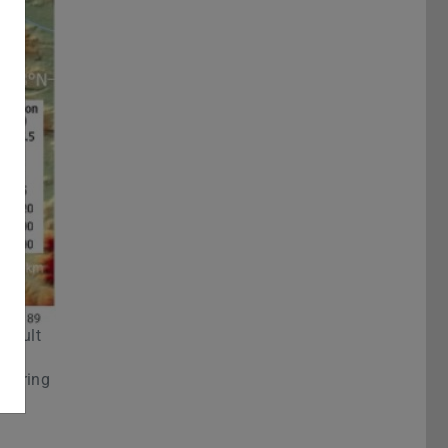
 fault
a
 during