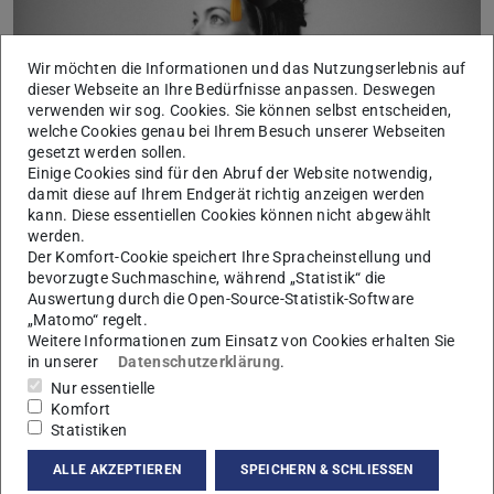
Wir möchten die Informationen und das Nutzungserlebnis auf
dieser Webseite an Ihre Bedürfnisse anpassen. Deswegen
verwenden wir sog. Cookies. Sie können selbst entscheiden,
welche Cookies genau bei Ihrem Besuch unserer Webseiten
gesetzt werden sollen.
Einige Cookies sind für den Abruf der Website notwendig,
damit diese auf Ihrem Endgerät richtig anzeigen werden
kann. Diese essentiellen Cookies können nicht abgewählt
werden.
Am 28. April 2022 hat Jane Kreiser, wissenschaftliche
Der Komfort-Cookie speichert Ihre Spracheinstellung und
bevorzugte Suchmaschine, während „Statistik“ die
Mitarbeiterin an unserem Fachgebiet, erfolgreich ihre
Auswertung durch die Open-Source-Statistik-Software
Dissertation zum Thema „Tondächer aus Akarnanien. Ein
„Matomo“ regelt.
Beitrag zum nordwestgriechischen Dachsystem des 7. bis
Weitere Informationen zum Einsatz von Cookies erhalten Sie
in unserer
Datenschutzerklärung
.
6. Jahrhunderts v. Chr.“ verteidigt. Herzlichen
Nur essentielle
Glückwunsch!
Komfort
Statistiken
Mehr erfahren
ALLE AKZEPTIEREN
SPEICHERN & SCHLIESSEN