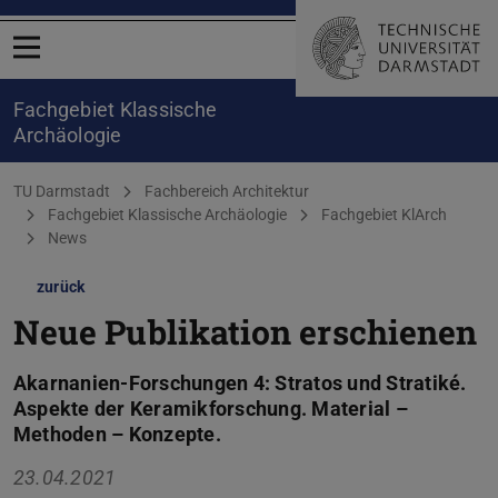
Menü öffnen
Fachgebiet Klassische
Archäologie
Sie befinden sich hier:
TU Darmstadt
Fachbereich Architektur
Fachgebiet Klassische Archäologie
Fachgebiet KlArch
News
zurück
Neue Publikation erschienen
Akarnanien-Forschungen 4: Stratos und Stratiké.
Aspekte der Keramikforschung. Material –
Methoden – Konzepte.
23.04.2021