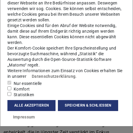
dieser Webseite an Ihre Bedürfnisse anpassen. Deswegen
Die Funde aus dem sog. Töpferschutt auf der Agora von
verwenden wir sog. Cookies. Sie können selbst entscheiden,
welche Cookies genau bei Ihrem Besuch unserer Webseiten
Stratos wird unter keramologisch-technologischen Fragen
gesetzt werden sollen.
untersucht, während die Funde vom Heiligtum in Spathari
Einige Cookies sind für den Abruf der Website notwendig,
damit diese auf Ihrem Endgerät richtig anzeigen werden
(Stratiké) hinsichtlich ihres kultisch-sakralen Kontextes
kann. Diese essentiellen Cookies können nicht abgewählt
bearbeitet werden. In weiteren Beiträgen werden neue
werden.
Überlegungen zur aktuellen Erforschung von
Der Komfort-Cookie speichert Ihre Spracheinstellung und
bevorzugte Suchmaschine, während „Statistik“ die
Tonerzeugnissen in Akarnanien vorgestellt. In einem
Auswertung durch die Open-Source-Statistik-Software
Artikel wird das Konzept der Diagnostizität von
„Matomo“ regelt.
Gefäßkeramik diskutiert, durch das die verschiedenen
Weitere Informationen zum Einsatz von Cookies erhalten Sie
in unserer
Datenschutzerklärung
.
Ebenen von Keramikanalysen adäquater berücksichtigt
Nur essentielle
werden können. Ebenso wird auf die Problematik
Komfort
massenhaft vorhandener Keramik eingegangen, deren
Statistiken
Aufarbeitung aufgrund der Menge eigene
ALLE AKZEPTIEREN
SPEICHERN & SCHLIESSEN
Analysestrategien erforderlich macht. In einem weiteren
Artikel werden methodische Vorschläge für die künftige
Impressum
Bearbeitung großer Mengen tönerner Dachziegel
entwickelt, die in jüngster Zeit verstärkt im Fokus