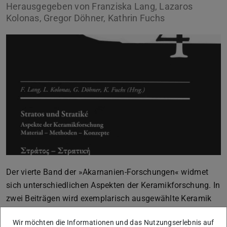
Herausgegeben von Franziska Lang, Lazaros
Kolonas, Gregor Döhner, Kathrin Fuchs
Der vierte Band der »Akarnanien-Forschungen« widmet
sich unterschiedlichen Aspekten der Keramikforschung. In
zwei Beiträgen wird exemplarisch ausgewählte Keramik
archaischer bis hellenistischer Zeit aus zwei wichtigen
Wir möchten die Informationen und das Nutzungserlebnis auf
Fundkomplexen in Stratos und der Stratiké vorgelegt.