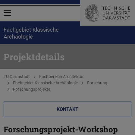
Menü öffnen
Fachgebiet Klassische
Archäologie
Projektdetails
Sie befinden sich hier:
TU Darmstadt
Fachbereich Architektur
Fachgebiet Klassische Archäologie
Forschung
Forschungsprojekte
KONTAKT
Forschungsprojekt-Workshop