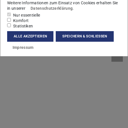
Weitere Informationen zum Einsatz von Cookies erhalten Sie
Der praktische Teil bestand nun im Bau des Ofens.
in unserer
Datenschutzerklärung
.
Zunächst galt es, eine Grube für den Ofen auszuheben.
Nur essentielle
Das Volumen des Aushubs betrug ca. 12m3. Nach dem
Komfort
Planieren der Grubensohle konnte mit dem Anreißen des
Statistiken
Fundamentes begonnen werden.
ALLE AKZEPTIEREN
SPEICHERN & SCHLIESSEN
Impressum